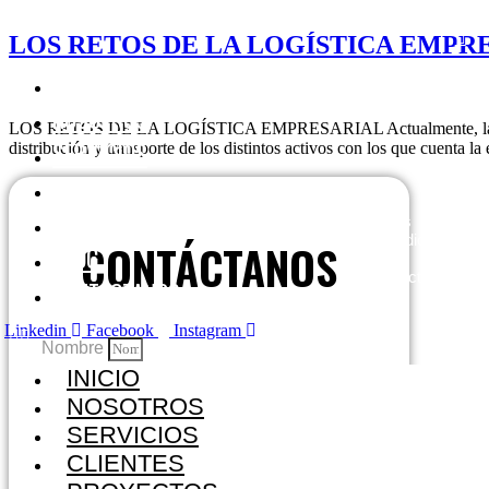
Ir
al
LOS RETOS DE LA LOGÍSTICA EMPR
contenido
INICIO
NOSOTROS
LOS RETOS DE LA LOGÍSTICA EMPRESARIAL Actualmente, las compañías
SERVICIOS
distribución y transporte de los distintos activos con los que cuenta 
CLIENTES
PROYECTOS
WES, empresa consultora dedicada a brindar servicios
especializados en agua superficial, subterránea y estudios
CONTÁCTANOS
BLOG
ambientales. Brindamos soluciones integrales para el
desarrollo de proyectos en los distintos sectores productivos
CONTÁCTANOS
del país.
Linkedin
Facebook
Instagram
Nombre
INICIO
Correo electrónico
NOSOTROS
SERVICIOS
CLIENTES