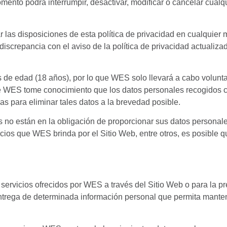
nto podrá interrumpir, desactivar, modificar o cancelar cualq
r las disposiciones de esta política de privacidad en cualquier
 discrepancia con el aviso de la política de privacidad actualiz
s de edad (18 años), por lo que WES solo llevará a cabo volunt
 WES tome conocimiento que los datos personales recogidos 
s para eliminar tales datos a la brevedad posible.
ios no están en la obligación de proporcionar sus datos personal
cios que WES brinda por el Sitio Web, entre otros, es posible q
servicios ofrecidos por WES a través del Sitio Web o para la pre
 entrega de determinada información personal que permita man