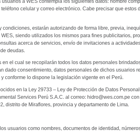
os usuarios a WES contempla los siguientes datos: nombre comp
 teléfono celular y correo electrónico. Cabe precisar que estos 
y condiciones, estarán autorizando de forma libre, previa, inequ
 WES, siendo utilizados los mismos para fines publicitarios, p
consultas acerca de servicios, envío de invitaciones a activida
o de deudas.
s en el cual se recopilarán todos los datos personales brindado
n dado consentimiento, datos personales de dichos usuarios re
ial y conforme lo dispone la legislación vigente en el P
ocidos en la Ley 29733 – Ley de Protección de Datos Personale
nmental Services Perú S.A.C. al correo: hidro@wes.com.pe con a
2, distrito de Miraflores, provincia y departamento de Lima.
los usuarios como nombres, documentos de identidad, números 