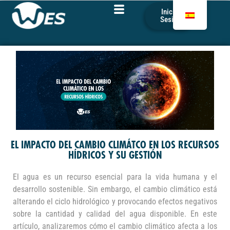
Iniciar
Sesión
EL IMPACTO DEL CAMBIO CLIMÁTCO EN LOS RECURSOS
HÍDRICOS Y SU GESTIÓN
El agua es un recurso esencial para la vida humana y el
desarrollo sostenible. Sin embargo, el cambio climático está
alterando el ciclo hidrológico y provocando efectos negativos
sobre la cantidad y calidad del agua disponible. En este
artículo, analizaremos cómo el cambio climático afecta a los